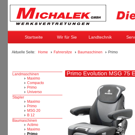
Startseite
Wir für Sie
Landtechnik
Serv
Aktuelle Seite:
Home
Fahrersitze
Baumaschinen
Primo
Primo Evolution MSG 75 E