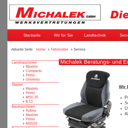
Startseite
Wir für Sie
Landtechnik
Serv
Aktuelle Seite:
Home
Fahrersitze
Service
Michalek Beratungs- und Ers
Wir 
P
S
Ü
A