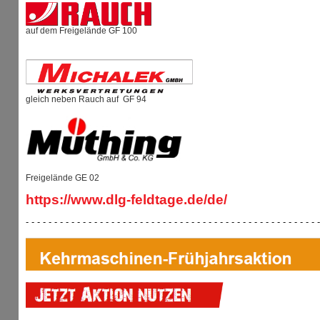
auf dem Freigelände GF 100
gleich neben Rauch auf GF 94
Freigelände GE 02
https://www.dlg-feldtage.de/de/
- - - - - - - - - - - - - - - - - - - - - - - - - - - - - - - - - - - - - - - - - - - - - - - - - - - -