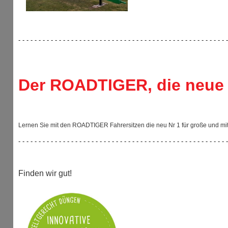
- - - - - - - - - - - - - - - - - - - - - - - - - - - - - - - - - - - - - - - - - - - - - - - - - - - -
Der ROADTIGER, die neue 
Lernen Sie mit den ROADTIGER Fahrersitzen die neu Nr 1 für große und mi
- - - - - - - - - - - - - - - - - - - - - - - - - - - - - - - - - - - - - - - - - - - - - - - - - - - -
Finden wir gut!